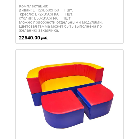
Комплектация:
диван: L112xB50xH60 – 1 шт.
кресло: L72xB50xH60 – 1 шт.
столик: L50xB50xH46 – 1шт.
Можно приобрести отдельными модулями.
Цветовая гамма может быть выполнена по
желанию заказчика.
22640.00
руб.