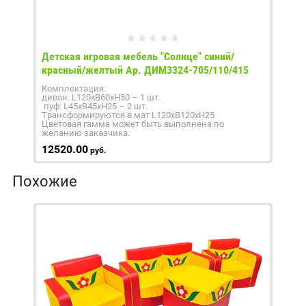
Детская игровая мебель "Солнце" синий/
красный/желтый Ар. ДИМ3324-705/110/415
Комплектация:
диван: L120хB60хH50 – 1 шт.
пуф: L45хB45хH25 – 2 шт.
Трансформируются в мат L120хB120хH25
Цветовая гамма может быть выполнена по
желанию заказчика.
12520.00
руб.
Похожие