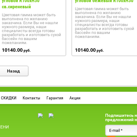
угловой R100xH30
угловой бежевый R100xH30
св.сиреневый
Цветовая гамма может быть
выполнена по желанию
Цветовая гамма может быть
заказчика. Если Вы не нашли
выполнена по желанию
нужного размера, наши
заказчика. Если Вы не нашли
специалисты всегда готовы
нужного размера, наши
разработать и изготовить сухой
специалисты всегда готовы
бассейн по вашим
разработать и изготовить сухой
пожеланиям.
бассейн по вашим
пожеланиям.
10140.00
10140.00
руб.
руб.
Назад
СКИДКИ
Контакты
Гарантия
Акции
Подпишитесь н
предложений н
МЕНИ