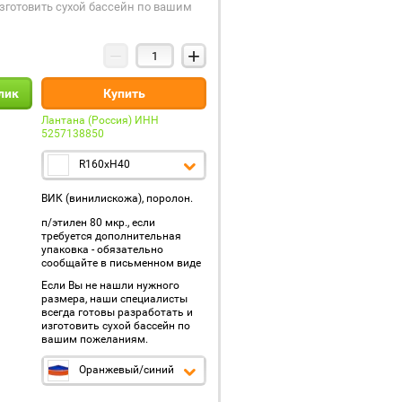
изготовить сухой бассейн по вашим
−
+
клик
Купить
Лантана (Россия) ИНН
5257138850
R160xH40
ВИК (винилискожа), поролон.
п/этилен 80 мкр., если
требуется дополнительная
упаковка - обязательно
сообщайте в письменном виде
Если Вы не нашли нужного
размера, наши специалисты
всегда готовы разработать и
изготовить сухой бассейн по
вашим пожеланиям.
Оранжевый/синий