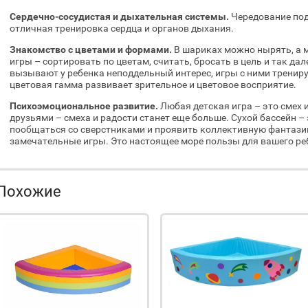
Сердечно-сосудистая и дыхательная системы.
Чередование под
отличная тренировка сердца и органов дыхания.
Знакомство с цветами и формами.
В шариках можно нырять, а м
игры – сортировать по цветам, считать, бросать в цель и так да
вызывают у ребенка неподдельный интерес, игры с ними тренир
цветовая гамма развивает зрительное и цветовое восприятие.
Психоэмоциональное развитие.
Любая детская игра – это смех и
друзьями – смеха и радости станет еще больше. Сухой бассейн –
пообщаться со сверстниками и проявить коллективную фантази
замечательные игры. Это настоящее море пользы для вашего ре
Похожие