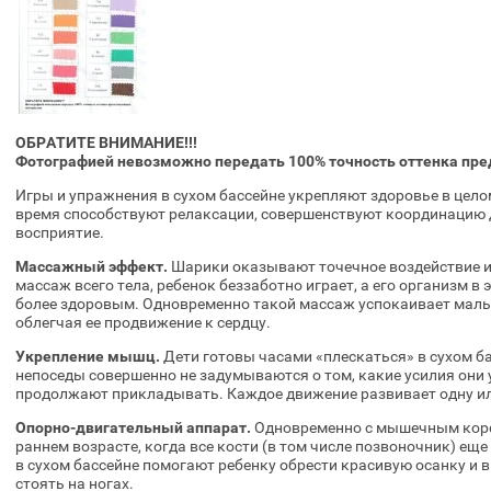
ОБРАТИТЕ ВНИМАНИЕ!!!
Фотографией невозможно передать 100% точность оттенка пр
Игры и упражнения в сухом бассейне укрепляют здоровье в цело
время способствуют релаксации, совершенствуют координацию 
восприятие.
Массажный эффект.
Шарики оказывают точечное воздействие и
массаж всего тела, ребенок беззаботно играет, а его организм в 
более здоровым. Одновременно такой массаж успокаивает малыш
облегчая ее продвижение к сердцу.
Укрепление мышц.
Дети готовы часами «плескаться» в сухом ба
непоседы совершенно не задумываются о том, какие усилия они
продолжают прикладывать. Каждое движение развивает одну ил
Опорно-двигательный аппарат.
Одновременно с мышечным корсе
раннем возрасте, когда все кости (в том числе позвоночник) ещ
в сухом бассейне помогают ребенку обрести красивую осанку и в
стоять на ногах.