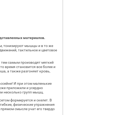
едставленных материалов.
м, тонизируют мышцы и в то же
движений, тактильное и цветовое
 тем самым производят мягкий
это время становится все более и
а, а также разгоняет кровь,
ссейне! И при этом маленькие
 уже приложили и усердно
и несколько групп мышц.
том формируется и скелет. В
е гибкие, физические упражнения
 прямом смысле учат его твердо