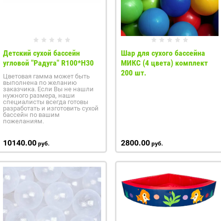
Детский сухой бассейн
Шар для сухого бассейна
угловой "Радуга" R100*H30
МИКС (4 цвета) комплект
200 шт.
Цветовая гамма может быть
выполнена по желанию
заказчика. Если Вы не нашли
нужного размера, наши
специалисты всегда готовы
разработать и изготовить сухой
бассейн по вашим
пожеланиям.
10140.00
2800.00
руб.
руб.