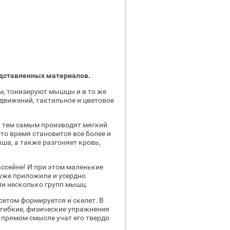
едставленных материалов.
м, тонизируют мышцы и в то же
движений, тактильное и цветовое
 тем самым производят мягкий
это время становится все более и
а, а также разгоняет кровь,
ссейне! И при этом маленькие
 уже приложили и усердно
и несколько групп мышц.
том формируется и скелет. В
е гибкие, физические упражнения
 прямом смысле учат его твердо