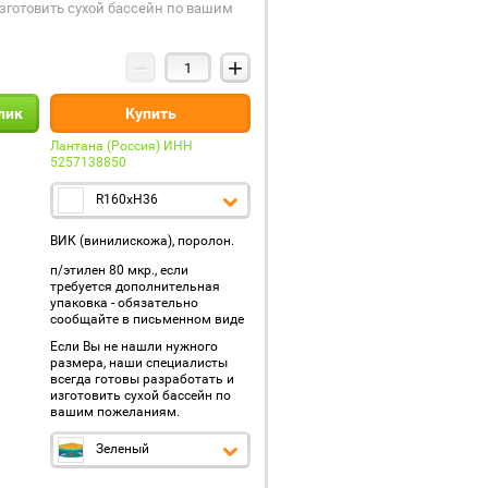
изготовить сухой бассейн по вашим
−
+
клик
Купить
Лантана (Россия) ИНН
5257138850
R160xH36
ВИК (винилискожа), поролон.
п/этилен 80 мкр., если
требуется дополнительная
упаковка - обязательно
сообщайте в письменном виде
Если Вы не нашли нужного
размера, наши специалисты
всегда готовы разработать и
изготовить сухой бассейн по
вашим пожеланиям.
Зеленый