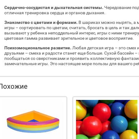
Сердечно-сосудистая и дыхательная системы.
Чередование под
отличная тренировка сердца и органов дыхания.
Знакомство с цветами и формами.
В шариках можно нырять, а м
игры – сортировать по цветам, считать, бросать в цель и так да
вызывают у ребенка неподдельный интерес, игры с ними тренир
цветовая гамма развивает зрительное и цветовое восприятие.
Психоэмоциональное развитие.
Любая детская игра – это смех и
друзьями – смеха и радости станет еще больше. Сухой бассейн –
пообщаться со сверстниками и проявить коллективную фантази
замечательные игры. Это настоящее море пользы для вашего ре
Похожие