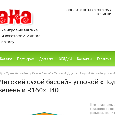
8:00 - 18:00 ПО МОСКОВСКОМУ
ВРЕМЕНИ
ие игровые мягкие
м и изготовим мягкие
 эскизу.
Каталог
Партнерам
Доставка
СКИДКИ
Контакты
Гарантия
/
Сухие бассейны
/
Сухой бассейн Угловой
/ Детский сухой бассейн углов
Детский сухой бассейн угловой «П
зеленый R160xH40
Цветовая гамм
желанию заказч
размера, наши 