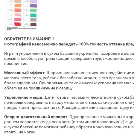
ОБРАТИТЕ ВНИМАНИЕ!!!
Фотографией невозможно передать 100% точность оттенка пр
Игры и упражнения в сухом бассейне укрепляют здоровье в цело
время способствуют релаксации, совершенствуют координацию 
восприятие.
Массажный эффект.
Шарики оказывают точечное воздействие и
массаж всего тела, ребенок беззаботно играет, а его организм в 
более здоровым. Одновременно такой массаж успокаивает малыш
облегчая ее продвижение к сердцу.
Укрепление мышц.
Дети готовы часами «плескаться» в сухом ба
непоседы совершенно не задумываются о том, какие усилия они
продолжают прикладывать. Каждое движение развивает одну ил
Опорно-двигательный аппарат.
Одновременно с мышечным корсе
раннем возрасте, когда все кости (в том числе позвоночник) ещ
в сухом бассейне помогают ребенку обрести красивую осанку и в
стоять на ногах.